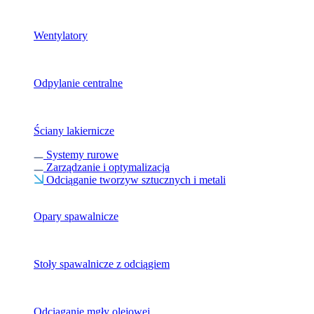
Wentylatory
Odpylanie centralne
Ściany lakiernicze
Systemy rurowe
Zarządzanie i optymalizacja
Odciąganie tworzyw sztucznych i metali
Opary spawalnicze
Stoły spawalnicze z odciągiem
Odciąganie mgły olejowej