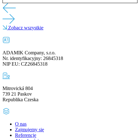
Zobacz wszystkie
ADAMIK Company, s.r.o.
Nr. identyfikacyjny: 26845318
NIP EU: CZ26845318
Mitrovická 804
739 21 Paskov
Republika Czeska
O nas
Zajmujemy się
Referencje