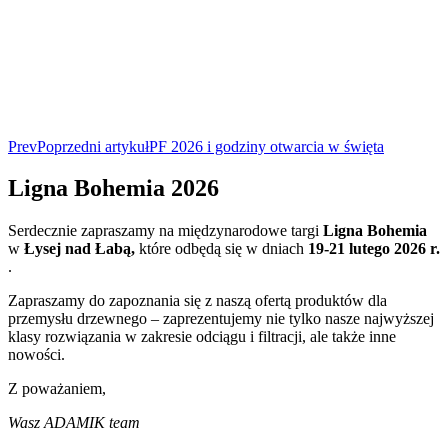
Prev
Poprzedni artykuł
PF 2026 i godziny otwarcia w święta
Ligna Bohemia 2026
Serdecznie zapraszamy na międzynarodowe targi
Ligna Bohemia
w
Łysej nad Łabą,
które odbędą się w dniach
19-21 lutego 2026 r.
.
Zapraszamy do zapoznania się z naszą ofertą produktów dla
przemysłu drzewnego – zaprezentujemy nie tylko nasze najwyższej
klasy rozwiązania w zakresie odciągu i filtracji, ale także inne
nowości.
Z poważaniem,
Wasz ADAMIK team