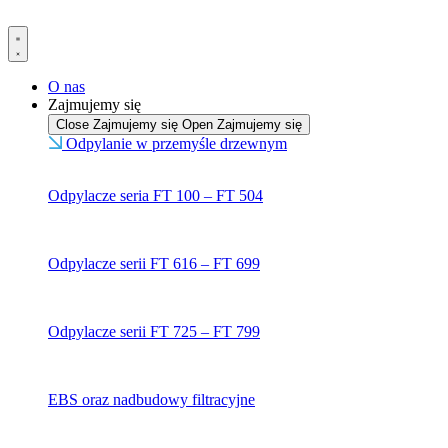
Przejdź
do
treści
O nas
Zajmujemy się
Close Zajmujemy się
Open Zajmujemy się
Odpylanie w przemyśle drzewnym
Odpylacze seria FT 100 – FT 504
Odpylacze serii FT 616 – FT 699
Odpylacze serii FT 725 – FT 799
EBS oraz nadbudowy filtracyjne