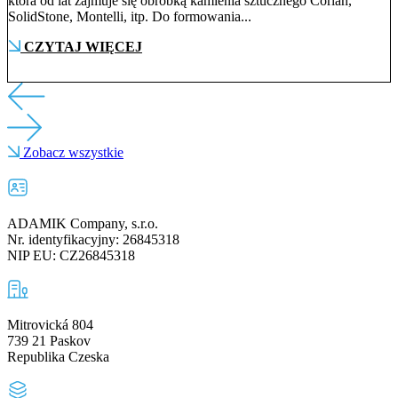
która od lat zajmuje się obróbką kamienia sztucznego Corian,
SolidStone, Montelli, itp. Do formowania...
CZYTAJ WIĘCEJ
Zobacz wszystkie
ADAMIK Company, s.r.o.
Nr. identyfikacyjny: 26845318
NIP EU: CZ26845318
Mitrovická 804
739 21 Paskov
Republika Czeska