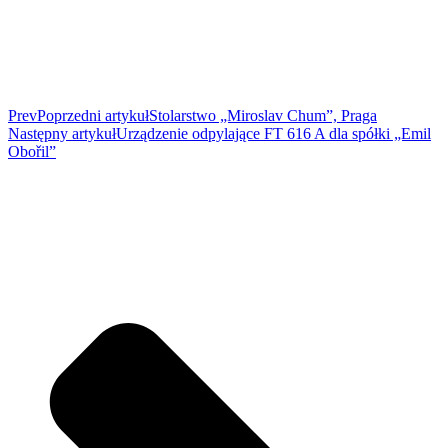
Prev
Poprzedni artykuł
Stolarstwo „Miroslav Chum”, Praga
Następny artykuł
Urządzenie odpylające FT 616 A dla spółki „Emil
Obořil”