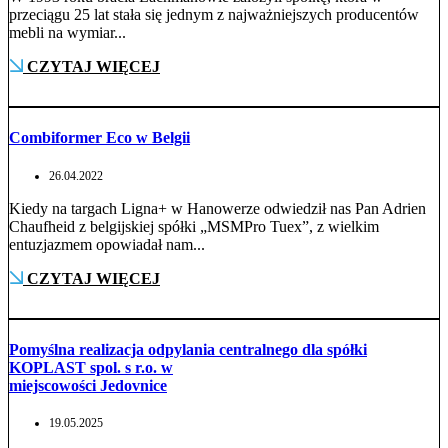
przeciągu 25 lat stała się jednym z najważniejszych producentów
mebli na wymiar...
CZYTAJ WIĘCEJ
Combiformer Eco w Belgii
26.04.2022
Kiedy na targach Ligna+ w Hanowerze odwiedził nas Pan Adrien
Chaufheid z belgijskiej spółki „MSMPro Tuex”, z wielkim
entuzjazmem opowiadał nam...
CZYTAJ WIĘCEJ
Pomyślna realizacja odpylania centralnego dla spółki
KOPLAST spol. s r.o. w
miejscowości Jedovnice
19.05.2025