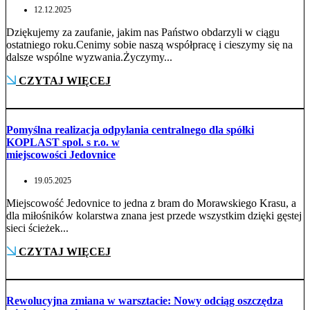
12.12.2025
Dziękujemy za zaufanie, jakim nas Państwo obdarzyli w ciągu
ostatniego roku.Cenimy sobie naszą współpracę i cieszymy się na
dalsze wspólne wyzwania.Życzymy...
CZYTAJ WIĘCEJ
Pomyślna realizacja odpylania centralnego dla spółki
KOPLAST spol. s r.o. w
miejscowości Jedovnice
19.05.2025
Miejscowość Jedovnice to jedna z bram do Morawskiego Krasu, a
dla miłośników kolarstwa znana jest przede wszystkim dzięki gęstej
sieci ścieżek...
CZYTAJ WIĘCEJ
Rewolucyjna zmiana w warsztacie: Nowy odciąg oszczędza