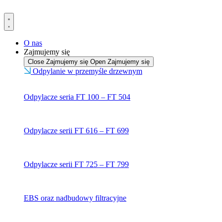
Przejdź
do
treści
O nas
Zajmujemy się
Close Zajmujemy się
Open Zajmujemy się
Odpylanie w przemyśle drzewnym
Odpylacze seria FT 100 – FT 504
Odpylacze serii FT 616 – FT 699
Odpylacze serii FT 725 – FT 799
EBS oraz nadbudowy filtracyjne