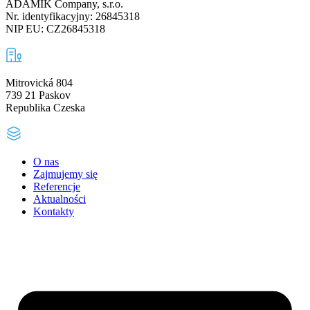
ADAMIK Company, s.r.o.
Nr. identyfikacyjny: 26845318
NIP EU: CZ26845318
Mitrovická 804
739 21 Paskov
Republika Czeska
O nas
Zajmujemy się
Referencje
Aktualności
Kontakty