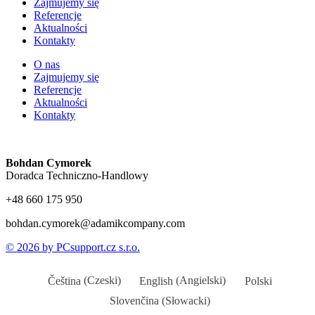
Zajmujemy się
Referencje
Aktualności
Kontakty
O nas
Zajmujemy się
Referencje
Aktualności
Kontakty
Bohdan Cymorek
Doradca Techniczno-Handlowy
+48 660 175 950
bohdan.cymorek@adamikcompany.com
© 2026 by PCsupport.cz s.r.o.
Čeština
(
Czeski
)
English
(
Angielski
)
Polski
Slovenčina
(
Słowacki
)