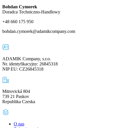
Bohdan Cymorek
Doradca Techniczno-Handlowy
+48 660 175 950
bohdan.cymorek@adamikcompany.com
ADAMIK Company, s.r.o.
Nr. identyfikacyjny: 26845318
NIP EU: CZ26845318
Mitrovická 804
739 21 Paskov
Republika Czeska
O nas