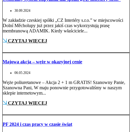
30.09.2024
W zakładzie czeskiej spółki „CZ Interiéry s.r.o.” w miejscowości
Dolní Měcholupy już przez jakiś czas wykorzystują prasę
membranową ADAMIK. Kiedy właściciele...
CZYTAJ WIĘCEJ
Majowa akcja – węże w okazyjnej cenie
06.05.2024
Węże poliuretanowe – Akcja 2 + 1 m GRATIS! Szanowny Panie,
Szanowna Pani, W maju ponownie przygotowaliśmy w naszym
sklepie internetowym...
CZYTAJ WIĘCEJ
PF 2024 i czas pracy w czasie świąt