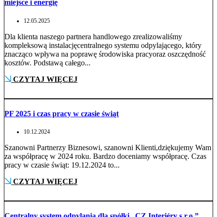
miejsce i energię
12.05.2025
Dla klienta naszego partnera handlowego zrealizowaliśmy
kompleksową instalacjęcentralnego systemu odpylającego, który
znacząco wpływa na poprawę środowiska pracyoraz oszczędność
kosztów. Podstawą całego...
CZYTAJ WIĘCEJ
PF 2025 i czas pracy w czasie świąt
10.12.2024
Szanowni Partnerzy Biznesowi, szanowni Klienti,dziękujemy Wam
za współpracę w 2024 roku. Bardzo doceniamy współpracę. Czas
pracy w czasie świąt: 19.12.2024 to...
CZYTAJ WIĘCEJ
Centralny system odpylania dla spółki „CZ Interiéry s.r.o.”