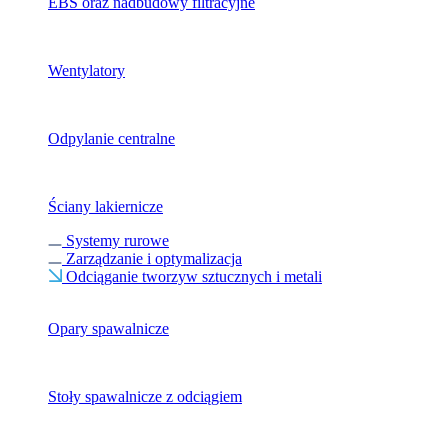
EBS oraz nadbudowy filtracyjne
Wentylatory
Odpylanie centralne
Ściany lakiernicze
Systemy rurowe
Zarządzanie i optymalizacja
Odciąganie tworzyw sztucznych i metali
Opary spawalnicze
Stoły spawalnicze z odciągiem