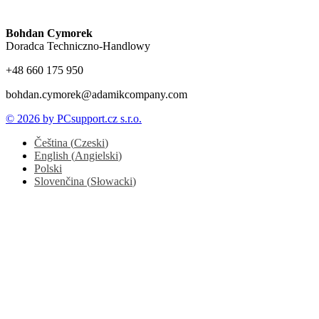
Bohdan Cymorek
Doradca Techniczno-Handlowy
+48 660 175 950
bohdan.cymorek@adamikcompany.com
© 2026 by PCsupport.cz s.r.o.
Čeština
(
Czeski
)
English
(
Angielski
)
Polski
Slovenčina
(
Słowacki
)