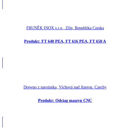
FRUNĚK INOX s.r.o., Zlín, Republika Czeska
Produkt: FT 640 PEA, FT 616 PEA, FT 650 A
Drewno z narożnika, Víchová nad Jizerou. Czechy
Produkt: Odciąg maszyn CNC