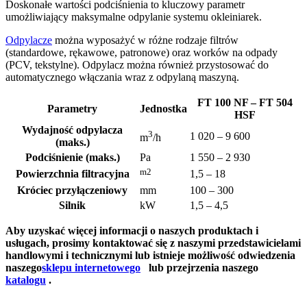
Doskonałe wartości podciśnienia to kluczowy parametr
umożliwiający maksymalne odpylanie systemu okleiniarek.
Odpylacze
można wyposażyć w różne rodzaje filtrów
(standardowe, rękawowe, patronowe) oraz worków na odpady
(PCV, tekstylne). Odpylacz można również przystosować do
automatycznego włączania wraz z odpylaną maszyną.
FT 100 NF – FT 504
Parametry
Jednostka
HSF
Wydajność odpylacza
3
1 020 – 9 600
m
/h
(maks.)
Podciśnienie (maks.)
Pa
1 550 – 2 930
m2
Powierzchnia filtracyjna
1,5 – 18
Króciec przyłączeniowy
mm
100 – 300
Silnik
kW
1,5 – 4,5
Aby uzyskać więcej informacji o naszych produktach i
usługach, prosimy kontaktować się z naszymi przedstawicielami
handlowymi i technicznymi lub istnieje możliwość odwiedzenia
naszego
sklepu internetowego
lub przejrzenia naszego
katalogu
.