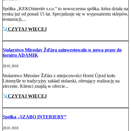
Spółka „KEKOinteriér s.r.o.” to nowoczesna spółka, która działa na
rynku już od ponad 15 lat. Specjalizuje się w wyposażeniu sklepów,
restauracji,...
CZYTAJ WIĘCEJ
Stolarstwo Miroslav Žďára zainwestowało w nową prasę do
forniru ADAMIK
28.01.2018
Stolarstwo Miroslav Žďára z miejscowości Horní Újezd koło
Litomyšle to tradycyjny zakład stolarski, oferujący realizację na
zlecenie. Klienci znajdą w ofercie...
CZYTAJ WIĘCEJ
Spółka „SZABO INTERIERY”
28.01.2018