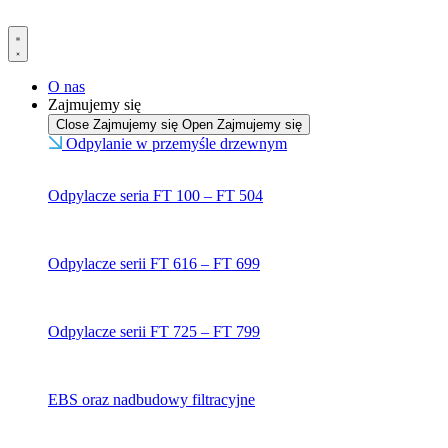
Przejdź
do
treści
O nas
Zajmujemy się
Close Zajmujemy się
Open Zajmujemy się
Odpylanie w przemyśle drzewnym
Odpylacze seria FT 100 – FT 504
Odpylacze serii FT 616 – FT 699
Odpylacze serii FT 725 – FT 799
EBS oraz nadbudowy filtracyjne