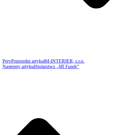
Prev
Poprzedni artykuł
M-INTERIER, s.r.o.
Następny artykuł
Stolarstwo „Jiří Fusek”