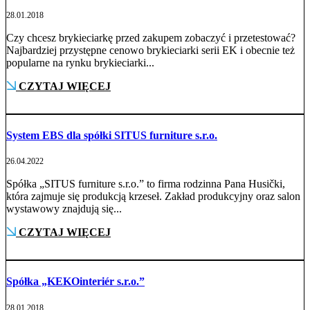
28.01.2018
Czy chcesz brykieciarkę przed zakupem zobaczyć i przetestować?
Najbardziej przystępne cenowo brykieciarki serii EK i obecnie też
popularne na rynku brykieciarki...
CZYTAJ WIĘCEJ
System EBS dla spółki SITUS furniture s.r.o.
26.04.2022
Spółka „SITUS furniture s.r.o.” to firma rodzinna Pana Husički,
która zajmuje się produkcją krzeseł. Zakład produkcyjny oraz salon
wystawowy znajdują się...
CZYTAJ WIĘCEJ
Spółka „KEKOinteriér s.r.o.”
28.01.2018