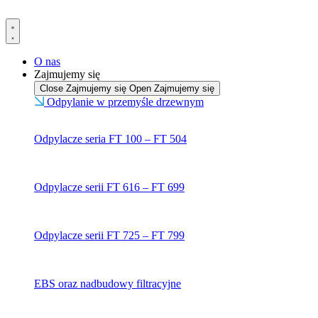
Przejdź
do
treści
O nas
Zajmujemy się
Close Zajmujemy się
Open Zajmujemy się
Odpylanie w przemyśle drzewnym
Odpylacze seria FT 100 – FT 504
Odpylacze serii FT 616 – FT 699
Odpylacze serii FT 725 – FT 799
EBS oraz nadbudowy filtracyjne