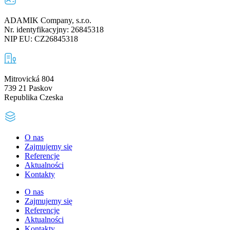
ADAMIK Company, s.r.o.
Nr. identyfikacyjny: 26845318
NIP EU: CZ26845318
Mitrovická 804
739 21 Paskov
Republika Czeska
O nas
Zajmujemy się
Referencje
Aktualności
Kontakty
O nas
Zajmujemy się
Referencje
Aktualności
Kontakty