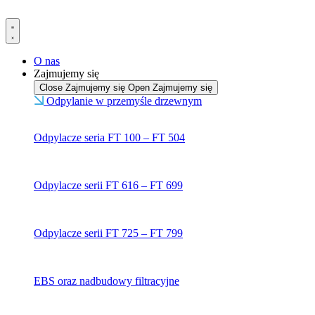
Przejdź
do
treści
O nas
Zajmujemy się
Close Zajmujemy się
Open Zajmujemy się
Odpylanie w przemyśle drzewnym
Odpylacze seria FT 100 – FT 504
Odpylacze serii FT 616 – FT 699
Odpylacze serii FT 725 – FT 799
EBS oraz nadbudowy filtracyjne