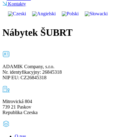
Kontakty
Nábytek ŠUBRT
ADAMIK Company, s.r.o.
Nr. identyfikacyjny: 26845318
NIP EU: CZ26845318
Mitrovická 804
739 21 Paskov
Republika Czeska
O nas