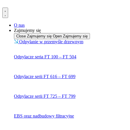
Przejdź
do
treści
O nas
Zajmujemy się
Close Zajmujemy się
Open Zajmujemy się
Odpylanie w przemyśle drzewnym
Odpylacze seria FT 100 – FT 504
Odpylacze serii FT 616 – FT 699
Odpylacze serii FT 725 – FT 799
EBS oraz nadbudowy filtracyjne