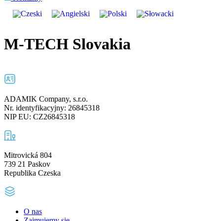
M-TECH Slovakia
ADAMIK Company, s.r.o.
Nr. identyfikacyjny: 26845318
NIP EU: CZ26845318
Mitrovická 804
739 21 Paskov
Republika Czeska
O nas
Zajmujemy się