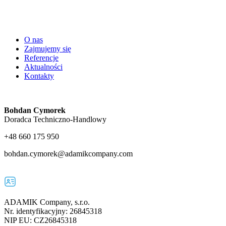
O nas
Zajmujemy się
Referencje
Aktualności
Kontakty
Bohdan Cymorek
Doradca Techniczno-Handlowy
+48 660 175 950
bohdan.cymorek@adamikcompany.com
ADAMIK Company, s.r.o.
Nr. identyfikacyjny: 26845318
NIP EU: CZ26845318