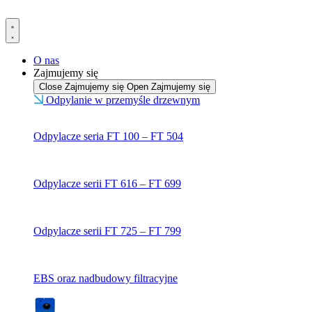
Przejdź
do
treści
O nas
Zajmujemy się
Close Zajmujemy się
Open Zajmujemy się
Odpylanie w przemyśle drzewnym
Odpylacze seria FT 100 – FT 504
Odpylacze serii FT 616 – FT 699
Odpylacze serii FT 725 – FT 799
EBS oraz nadbudowy filtracyjne