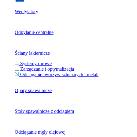
Wentylatory
Odpylanie centralne
Ściany lakiernicze
Systemy rurowe
Zarządzanie i optymalizacja
Odciąganie tworzyw sztucznych i metali
Opary spawalnicze
Stoły spawalnicze z odciągiem
Odciąganie mgły olejowej