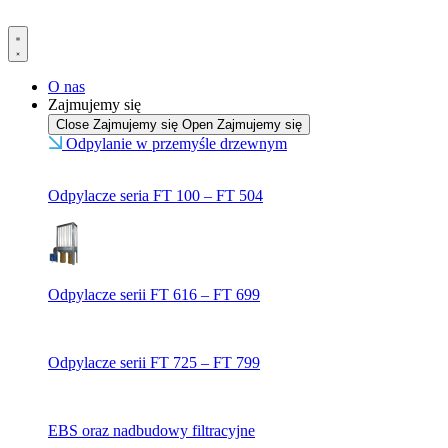
Przejdź
do
treści
O nas
Zajmujemy się
Close Zajmujemy się
Open Zajmujemy się
Odpylanie w przemyśle drzewnym
Odpylacze seria FT 100 – FT 504
Odpylacze serii FT 616 – FT 699
Odpylacze serii FT 725 – FT 799
EBS oraz nadbudowy filtracyjne