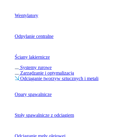
Wentylatory
Odpylanie centralne
Ściany lakiernicze
Systemy rurowe
Zarządzanie i optymalizacja
Odciąganie tworzyw sztucznych i metali
Opary spawalnicze
Stoły spawalnicze z odciągiem
Odciąganie mgły olejowej