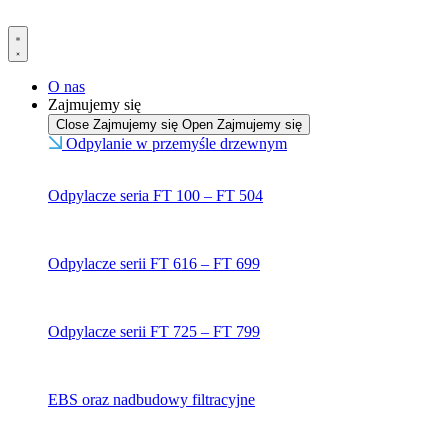
Przejdź
do
treści
O nas
Zajmujemy się
Close Zajmujemy się
Open Zajmujemy się
Odpylanie w przemyśle drzewnym
Odpylacze seria FT 100 – FT 504
Odpylacze serii FT 616 – FT 699
Odpylacze serii FT 725 – FT 799
EBS oraz nadbudowy filtracyjne