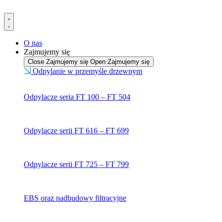
Przejdź
do
treści
O nas
Zajmujemy się
Close Zajmujemy się
Open Zajmujemy się
Odpylanie w przemyśle drzewnym
Odpylacze seria FT 100 – FT 504
Odpylacze serii FT 616 – FT 699
Odpylacze serii FT 725 – FT 799
EBS oraz nadbudowy filtracyjne