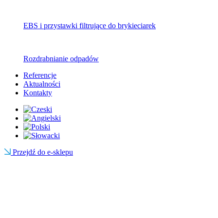
EBS i przystawki filtrujące do brykieciarek
Rozdrabnianie odpadów
Referencje
Aktualności
Kontakty
Przejdź do e-sklepu