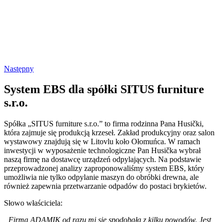
Następny
System EBS dla spółki SITUS furniture
s.r.o.
Spółka „SITUS furniture s.r.o.” to firma rodzinna Pana Husički,
która zajmuje się produkcją krzeseł. Zakład produkcyjny oraz salon
wystawowy znajdują się w Litovlu koło Ołomuńca. W ramach
inwestycji w wyposażenie technologiczne Pan Husička wybrał
naszą firmę na dostawcę urządzeń odpylających. Na podstawie
przeprowadzonej analizy zaproponowaliśmy system EBS, który
umożliwia nie tylko odpylanie maszyn do obróbki drewna, ale
również zapewnia przetwarzanie odpadów do postaci brykietów.
Słowo właściciela:
„Firma ADAMIK od razu mi się spodobała z kilku powodów. Jest