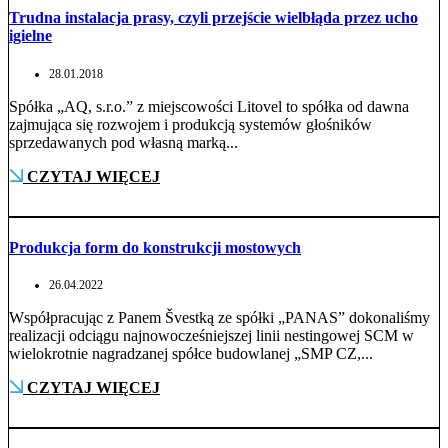
Trudna instalacja prasy, czyli przejście wielbłąda przez ucho
igielne
28.01.2018
Spółka „AQ, s.r.o.” z miejscowości Litovel to spółka od dawna
zajmująca się rozwojem i produkcją systemów głośników
sprzedawanych pod własną marką...
CZYTAJ WIĘCEJ
Produkcja form do konstrukcji mostowych
26.04.2022
Współpracując z Panem Švestką ze spółki „PANAS” dokonaliśmy
realizacji odciągu najnowocześniejszej linii nestingowej SCM w
wielokrotnie nagradzanej spółce budowlanej „SMP CZ,...
CZYTAJ WIĘCEJ