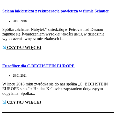
Ściana lakiernicza z rekuperacją powietrza w firmie Schauer
28.01.2018
Spółka „Schauer Nábytek” z siedzibą w Petrovie nad Desnou
zajmuje się świadczeniem wysokiej jakości usług w dziedzinie
wyposażenia wnętrz mieszkalnych i...
CZYTAJ WIĘCEJ
Eurofilter dla C.BECHSTEIN EUROPE
28.01.2021
W lipcu 2018 roku zwróciła się do nas spółka „C. BECHSTEIN
EUROPE s.r.o.” z Hradca Králové z zapytaniem dotyczącym
odpylania. Spółka...
CZYTAJ WIĘCEJ