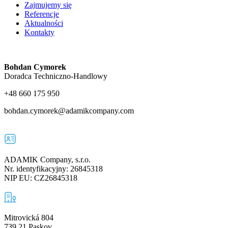
Zajmujemy się
Referencje
Aktualności
Kontakty
Bohdan Cymorek
Doradca Techniczno-Handlowy
+48 660 175 950
bohdan.cymorek@adamikcompany.com
ADAMIK Company, s.r.o.
Nr. identyfikacyjny: 26845318
NIP EU: CZ26845318
Mitrovická 804
739 21 Paskov