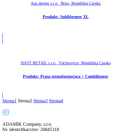
Azu design s.r.o., Brno, Republika Czeska
Produkt: Subliformer XL
HAST RETAIL s.r.o., Václavovice, Republika Czeska
Produkt: Prasa termoformująca + Combiheater
Strona
1
Strona
2
Strona
3
Strona
4
ADAMIK Company, s.r.o.
Nr. identyfikacyjny: 26845318