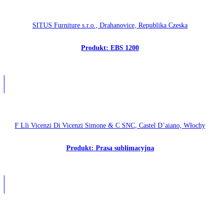
SITUS Furniture s.r.o., Drahanovice, Republika Czeska
Produkt: EBS 1200
F Lli Vicenzi Di Vicenzi Simone & C SNC, Castel D’aiano, Włochy
Produkt: Prasa sublimacyjna