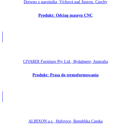
Drewno z narożnika, Víchová nad Jizerou. Czechy
Produkt: Odciąg maszyn CNC
CIVARDI Furniture Pty Ltd., Rydalmere, Australia
Produkt: Prasa do termoformowania
ALBIXON a.s., Hořovice, Republika Czeska