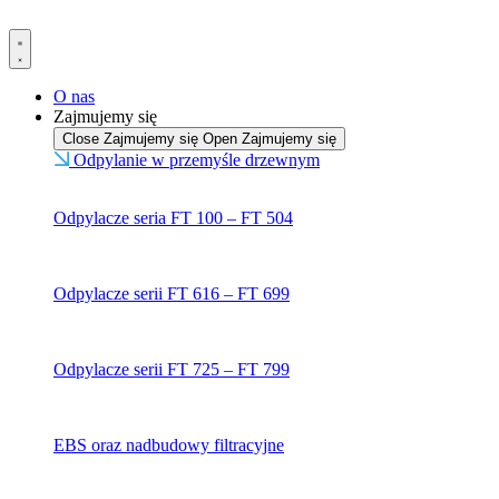
Przejdź
do
treści
O nas
Zajmujemy się
Close Zajmujemy się
Open Zajmujemy się
Odpylanie w przemyśle drzewnym
Odpylacze seria FT 100 – FT 504
Odpylacze serii FT 616 – FT 699
Odpylacze serii FT 725 – FT 799
EBS oraz nadbudowy filtracyjne