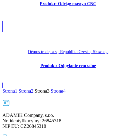
Produkt: Odciąg maszyn CNC
Démos trade, a.s., Republika Czeska, Słowacja
Produkt: Odpylanie centralne
Strona
1
Strona
2
Strona
3
Strona
4
ADAMIK Company, s.r.o.
Nr. identyfikacyjny: 26845318
NIP EU: CZ26845318