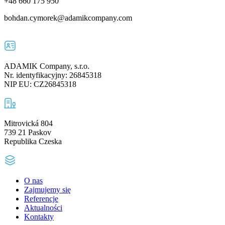
+48 660 175 950
bohdan.cymorek@adamikcompany.com
ADAMIK Company, s.r.o.
Nr. identyfikacyjny: 26845318
NIP EU: CZ26845318
Mitrovická 804
739 21 Paskov
Republika Czeska
O nas
Zajmujemy się
Referencje
Aktualności
Kontakty